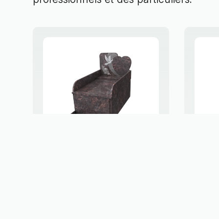
Monument haut
M
SGD 20
FLORENZA