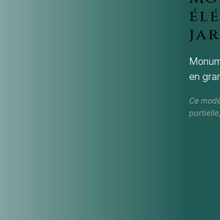
él
ja
Monume
en gran
Ce modèl
partielle