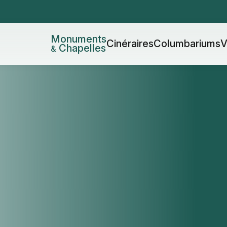
Monuments
Cinéraires
Columbariums
V
Chapelles
&