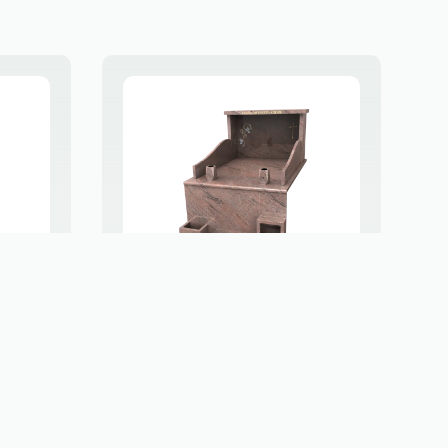
ut
Monument haut
SGD 43
FÉLICITÉ