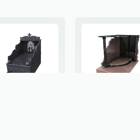
onument haut
Monument ha
SGD 49
SGD 47
FAITH
FLORINDA